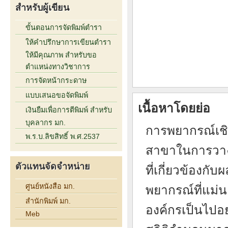
สำหรับผู้เขียน
ขั้นตอนการจัดพิมพ์ตำรา
ให้คำปรึกษาการเขียนตำรา
ให้มีคุณภาพ สำหรับขอ
ตำแหน่งทางวิชาการ
การจัดหน้ากระดาษ
แบบเสนอขอจัดพิมพ์
เนื้อหาโดยย่อ
เงินยืมเพื่อการตีพิมพ์ สำหรับ
บุคลากร มก.
การพยากรณ์เชิ
พ.ร.บ.ลิขสิทธิ์ พ.ศ.2537
สาขาในการวาง
ตัวแทนจัดจำหน่าย
ที่เกี่ยวข้อ
ศูนย์หนังสือ มก.
พยากรณ์ที่แม
สำนักพิมพ์ มก.
องค์กรเป็นไปอย
Meb