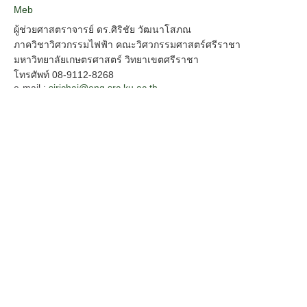
Meb
ผู้ช่วยศาสตราจารย์ ดร.ศิริชัย วัฒนาโสภณ
ภาควิชาวิศวกรรมไฟฟ้า คณะวิศวกรรมศาสตร์ศรีราชา
มหาวิทยาลัยเกษตรศาสตร์ วิทยาเขตศรีราชา
โทรศัพท์ 08-9112-8268
e-mail :
sirichai@eng.src.ku.ac.th