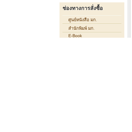
ช่องทางการสั่งซื้อ
ศูนย์หนังสือ มก.
สำนักพิมพ์ มก.
E-Book
- Meb (บุคคลทั่วไป)
- Hibrary (ห้องสมุด องค์กร)
ขั้นตอนการสั่งซื้อ E-BOOK
เว็บไซต์ที่เกี่ยวข้อง
ม.เกษตรศาสตร์
ราชบัณฑิตยสถาน
กรมทรัพย์สินทางปัญญา
We have 17 guests online