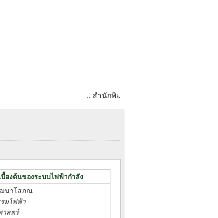
.. สำนักพิมพ์ มก. มุ่งมั่นผลิตตำราที่มีคุ
้เบื้องต้นของระบบไฟฟ้ากำลัง
 วัฒนาโสภณ
รรมไฟฟ้า
ศาสตร์